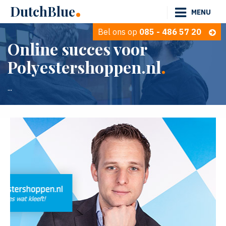
.
DutchBlue
MENU
Bel ons op
085 - 486 57 20
Online succes voor
.
Polyestershoppen.nl
...