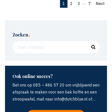
…
1
2
3
7
Next
.
Zoeken
Ook online succes?
Bel ons op 085 – 486 57 20 om vrijblijvend een
afspraak te maken voor een bak koffie en een
stroopwafel, mail naar info@dutchblue.nl of…