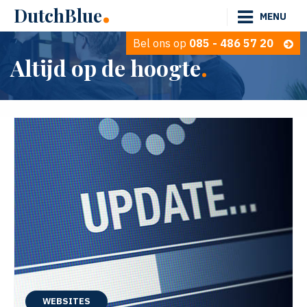
.
DutchBlue
MENU
Bel ons op
085 - 486 57 20
.
Altijd op de hoogte
WEBSITES